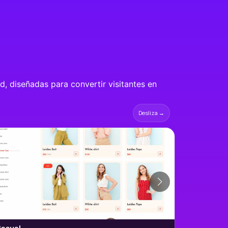
d, diseñadas para convertir visitantes en
Desliza →