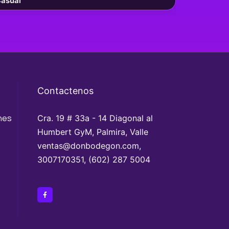
asual
Electro
Contactenos
nes
Cra. 19 # 33a - 14 Diagonal al
Humbert GyM, Palmira, Valle
ventas@donbodegon.com,
3007170351, (602) 287 5004