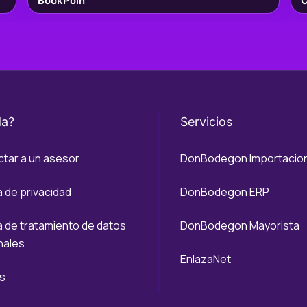
BookPoin
C
da?
Servicios
tar a un asesor
DonBodegon Importacio
a de privacidad
DonBodegon ERP
ca de tratamiento de datos
DonBodegon Mayorista
nales
EnlazaNet
s