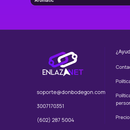
Aromatic
¿Ayu
Contac
Polític
soporte@donbodegon.com
Políti
perso
3007170351
Precio
(602) 287 5004