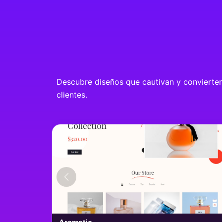
Descubre diseños que cautivan y convierten: 
clientes.