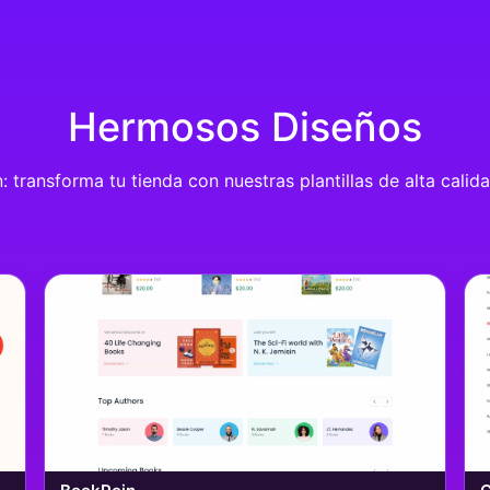
Hermosos Diseños
transforma tu tienda con nuestras plantillas de alta calida